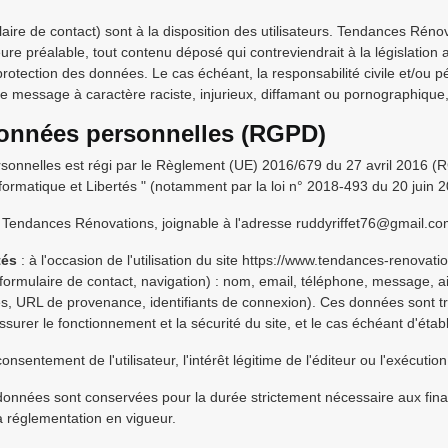
aire de contact) sont à la disposition des utilisateurs. Tendances Rénov
e préalable, tout contenu déposé qui contreviendrait à la législation a
 protection des données. Le cas échéant, la responsabilité civile et/ou pé
essage à caractère raciste, injurieux, diffamant ou pornographique, qu
données personnelles (RGPD)
sonnelles est régi par le Règlement (UE) 2016/679 du 27 avril 2016 (RG
nformatique et Libertés " (notamment par la loi n° 2018-493 du 20 juin 2
 Tendances Rénovations, joignable à l'adresse ruddyriffet76@gmail.co
tés
: à l'occasion de l'utilisation du site https://www.tendances-renovati
it (formulaire de contact, navigation) : nom, email, téléphone, message
ès, URL de provenance, identifiants de connexion). Ces données sont t
surer le fonctionnement et la sécurité du site, et le cas échéant d'établ
consentement de l'utilisateur, l'intérêt légitime de l'éditeur ou l'exécut
données sont conservées pour la durée strictement nécessaire aux final
 réglementation en vigueur.