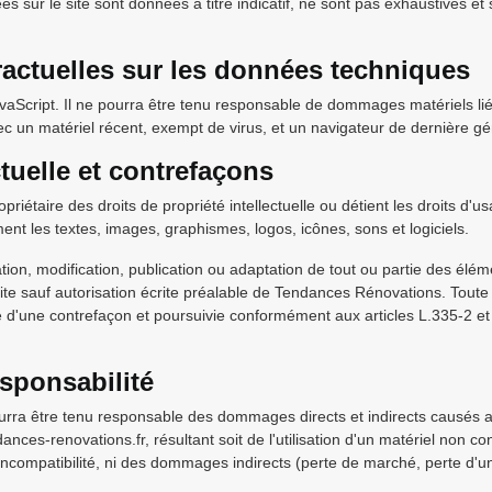
es sur le site sont données à titre indicatif, ne sont pas exhaustives et
ractuelles sur les données techniques
JavaScript. Il ne pourra être tenu responsable de dommages matériels liés 
c un matériel récent, exempt de virus, et un navigateur de dernière gén
ctuelle et contrefaçons
iétaire des droits de propriété intellectuelle ou détient les droits d'u
ent les textes, images, graphismes, logos, icônes, sons et logiciels.
tion, modification, publication ou adaptation de tout ou partie des élém
rdite sauf autorisation écrite préalable de Tendances Rénovations. Toute
 d'une contrefaçon et poursuivie conformément aux articles L.335-2 et
esponsabilité
a être tenu responsable des dommages directs et indirects causés au m
ances-renovations.fr, résultant soit de l'utilisation d'un matériel non co
 incompatibilité, ni des dommages indirects (perte de marché, perte d'