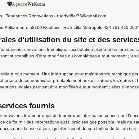
:
on
: Tendances Rénovations - ruddyriffet76@gmail.com
e Kellermann, 59100 Roubaix - RCS Lille Métropole 424 761 419 0004
ales d'utilisation du site et des servic
w.tendances-renovations.fr implique l'acceptation pleine et entière des co
sont susceptibles d'être modifiées ou complétées à tout moment ; les ut
sible à tout moment. Une interruption pour maintenance technique peut
fforcera de communiquer préalablement aux utilisateurs les dates et heu
entions légales peuvent être modifiées à tout moment : elles s'imposent à
services fournis
renovations.fr a pour objet de fournir une information concernant l'ense
e de fournir des informations aussi précises que possible, mais ne sa
ences dans la mise à jour, qu'elles soient de son fait ou du fait de tiers