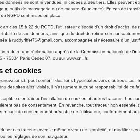
les données ne sont ni vendues, ni cédées à des tiers. Elles peuvent être
rgeur, outils de messagerie ou de mesure d'audience). En cas de trans
s du RGPD sont mises en place.
rticles 15 à 22 du RGPD, l'utilisateur dispose d'un droit d'accès, de re
portabilité de ses données, ainsi que du droit de retirer son consenteme
e à ruddyriffet76@gmail.com, accompagnée si nécessaire d'un justifica
eut introduire une réclamation auprès de la Commission nationale de l'inf
 - 75334 Paris Cedex 07, ou sur www.cnil.fr.
s et cookies
renovations.fr peut contenir des liens hypertextes vers d'autres sites
ntenu des sites ainsi visités, il n'assumera aucune responsabilité de ce fai
usceptible d'entraîner l'installation de cookies et autres traceurs. Les c
uièrent pas de consentement. En revanche, tout traceur non essentiel (
s recueil du consentement préalable de l'utilisateur, conformément aux 
 refuser ces traceurs avec le même niveau de simplicité, et modifier se
 ou les réglages de son navigateur.