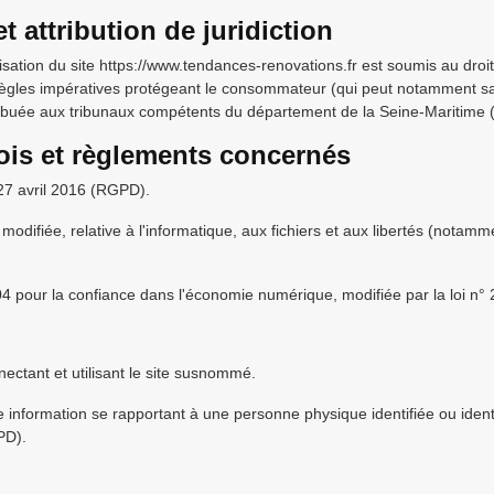
et attribution de juridiction
tilisation du site https://www.tendances-renovations.fr est soumis au droi
ègles impératives protégeant le consommateur (qui peut notamment saisi
ribuée aux tribunaux compétents du département de la Seine-Maritime (
lois et règlements concernés
7 avril 2016 (RGPD).
modifiée, relative à l'informatique, aux fichiers et aux libertés (notamm
04 pour la confiance dans l'économie numérique, modifiée par la loi n
nectant et utilisant le site susnommé.
e information se rapportant à une personne physique identifiée ou ident
PD).